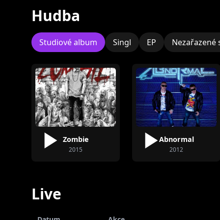
Hudba
Studiové album
Singl
EP
Nezařazené 
Drvivá Menšina
Názov Stavby
Zombie
Abnormal
2015
2012
Live
Datum
Akce