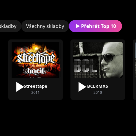
Rakbym, s ktorým úspeš
najobsadzovanejších dvo
rok.
skladby
Všechny skladby
Přehrát Top 10
Na jar 2013 ponúka sólo 
moderátorkou rádia Eu
septembri spoluprácu 
Josh O´Connor s názvom
V pláne má postupne ďal
Streettape
BCLRMXS
2011
2010