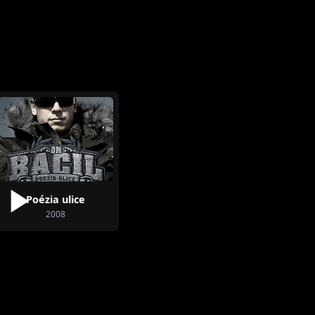
ne bodujú v hitparádach a stávajú sa jednou s
jíc s vyše 150 koncertnými vystúpeniami za
singel a videoklip v spolupráci s
rópa2 Mišou Mäsiarovou „Zachráň ma“ a v
s americkým poprockovým spevákom
 „Out of Control“
šie single a videoklipy.
Poézia ulice
2008