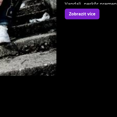
Vandali, neskôr premen
V roku 1998 sa spájajú s
Zobrazit více
vzniká dnes už legendár
štúdiový, aj keď neofic
V roku 2003 vychádza sk
zmenil históriu česko-s
V roku 2005 nahráva sp
niekedy viac" s jedným 
Rok 2007 prináša druhý
Svoju sólovú kariéru št
Začiatkom roka 2010 po
neskôr výber najlepšíc
2011 posúva BCL voľne
StreetTape s hosťami ak
Biely.
V roku 2012 vydáva al