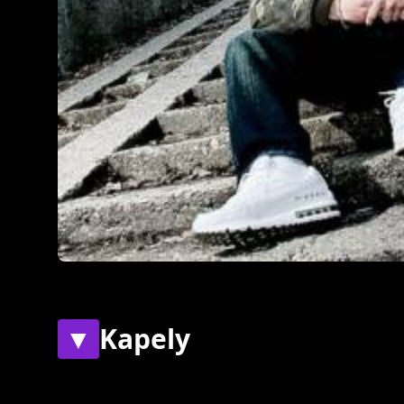
▼
Kapely
Současné
Bývalé