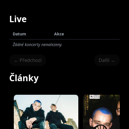
Live
Datum
Akce
Žádné koncerty nenalezeny.
← Předchozí
Další →
Články