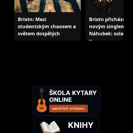
Brixtn: Mezi
Brixtn přicházejí s
studentským chaosem a
novým singlem
světem dospělých
Náhubek: oslava mládí i
v…