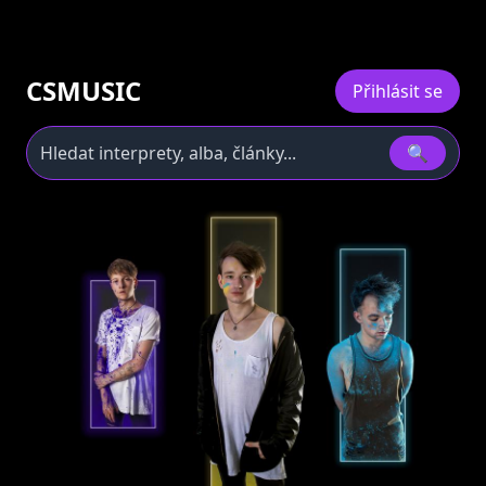
CSMUSIC
Přihlásit se
🔍