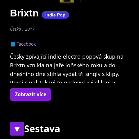
Brixtn
Indie Pop
Česko , 2017
📘 Facebook
Česky zpívající indie-electro popová skupina
Brixtn vznikla na jaře loňského roku a do
dnešního dne stihla vydat tři singly s klipy.
První singl Tak mi to nedovol vyšel loni v
červnu a na TV Óčko patřil k nejhranějším
Zobrazit více
klipům loňského roku. Kapela je také
některými označována za indie-electro objev
roku 2017. V lednu vydali kluci druhý singl
Chemie spolu s klipem, který stejně jako první
▼
Sestava
klip natočil renomovaný režisér Juan David