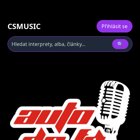
CSMUSIC
Přihlásit se
🔍