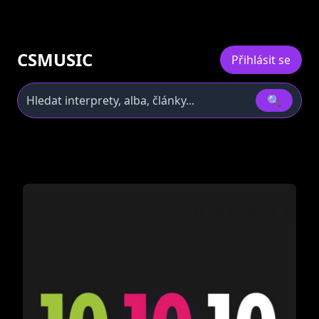
CSMUSIC
Přihlásit se
🔍