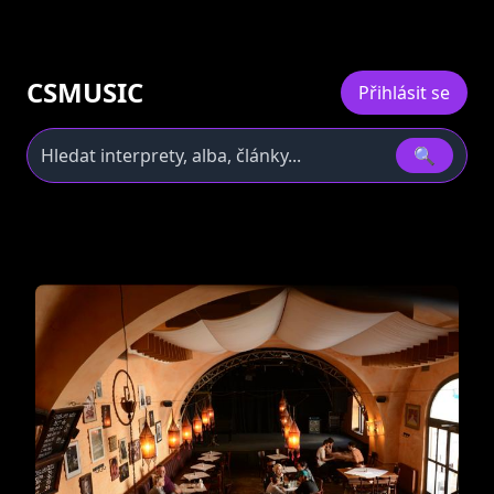
CSMUSIC
Přihlásit se
🔍