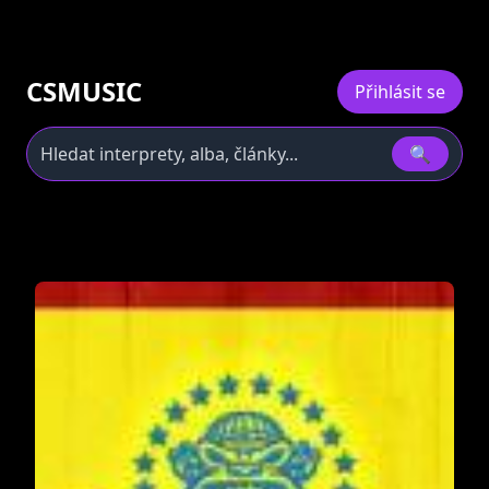
CSMUSIC
Přihlásit se
🔍