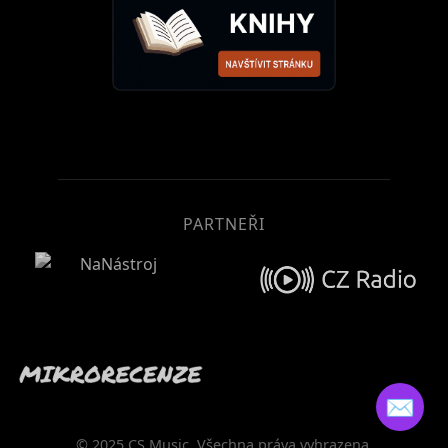
PARTNEŘI
✉️
© 2025 CS Music. Všechna práva vyhrazena.