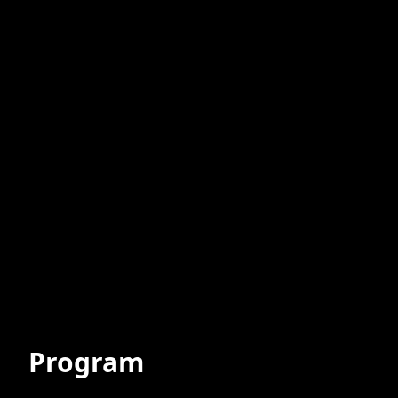
předchozí domluvě i v odpoledních hodinách.
Těšíme se na Vaši návštěvu.
Program