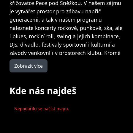
křižovatce Pece pod Sněžkou. V našem zájmu
je vytvářet prostor pro zábavu napříč
generacemi, a tak v našem programu
naleznete koncerty rockové, punkové, ska, ale
i blues, rock´n´roll, swing a jejich kombinace,
DJs, divadlo, festivaly sportovní i kulturní a
závody venkovní i v prostorech klubu. Kromě
hudební produkce v klubu naleznete i
Zobrazit více
BILLIARD, HOROLEZECKOU STĚNU, slack line,
houpačky a ping pong. Dále nabízíme
možnost zapůjčení společenských her.
Kde nás najdeš
Otvírací doba je uzpůsobena aktuální sezóně
Nepodařilo se načíst mapu.
a naleznete ji na FB či G+.
V případě větších skupin je možné otevřít po