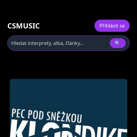
CSMUSIC
Přihlásit se
🔍