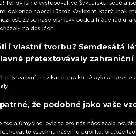
ičku! Tehdy jsme vystupovali ve Švýcarsku, seděla 
mi dokonce napsal i Jarda Wykrent, který jinak měl
ožnost, že se naše písničky budou hrát v rádiu, al
vycházely na deskách.
áli i vlastní tvorbu? Semdesátá lé
hlavně přetextovávaly zahraniční 
i to kreativní muzikanti, pro které bylo přirozené ps
aly.
 patrné, že podobné jako vaše vzo
to zcela úmyslné, bylo to pro nás něco zcela nového
ředkovat to všechno našemu publiku, protože tady