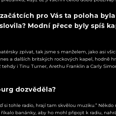
začátcích pro Vás ta poloha byla
lovila? Modní přece byly spíš kap
atérsky zpívat, tak jsme s manželem, jako asi vši
nes a dalších britských rockových kapel, hodně h
ehdy i Tinu Turner, Arethu Franklin a Carly Simon.
ourg dozvěděla?
aď si tohle radio, hrají tam skvělou muziku.” Ně
íkalo banánky, aby ho mohl připojit k radiu, nahráv