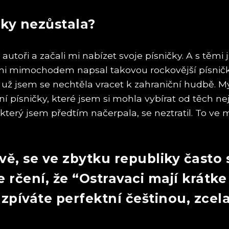
iky nezůstala?
autoři a začali mi nabízet svoje písničky. A s těmi 
m mi mimochodem napsal takovou rockovější písničk
a už jsem se nechtěla vracet k zahraniční hudbě. M
ní písničky, které jsem si mohla vybírat od těch ne
, který jsem předtím načerpala, se neztratil. To ve m
travě, se ve zbytku republiky čas
e rčení, že “Ostravaci mají krátke
píváte perfektní češtinou, zcela 