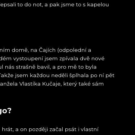
řepsali to do not, a pak jsme to s kapelou
rním domě, na Čajích (odpolední a
 každém vystoupení jsem zpívala dvě nové
l nás strašně bavil, a pro mě to byla
Takže jsem každou neděli šplhala po ní pět
anžela Vlastíka Kučaje, který také sám
go?
hrát, a on později začal psát i vlastní