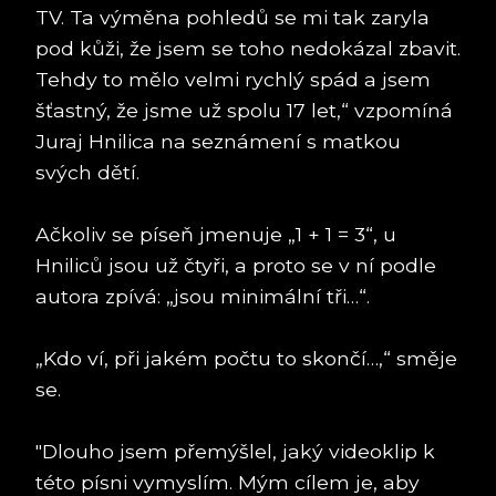
TV. Ta výměna pohledů se mi tak zaryla
pod kůži, že jsem se toho nedokázal zbavit.
Tehdy to mělo velmi rychlý spád a jsem
šťastný, že jsme už spolu 17 let,“ vzpomíná
Juraj Hnilica na seznámení s matkou
svých dětí.
Ačkoliv se píseň jmenuje „1 + 1 = 3“, u
Hniliců jsou už čtyři, a proto se v ní podle
autora zpívá: „jsou minimální tři…“.
„Kdo ví, při jakém počtu to skončí…,“ směje
se.
"Dlouho jsem přemýšlel, jaký videoklip k
této písni vymyslím. Mým cílem je, aby