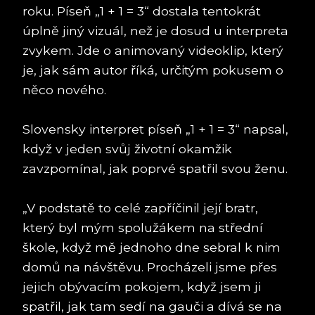
roku. Píseň „1 + 1 = 3“ dostala tentokrát
úplně jiný vizuál, než je dosud u interpreta
zvykem. Jde o animovaný videoklip, který
je, jak sám autor říká, určitým pokusem o
něco nového.
Slovensky interpret píseň „1 + 1 = 3“ napsal,
když v jeden svůj životní okamžik
zavzpomínal, jak poprvé spatřil svou ženu.
„V podstatě to celé zapříčinil její bratr,
který byl mým spolužákem na střední
škole, když mě jednoho dne sebral k nim
domů na návštěvu. Procházeli jsme přes
jejich obývacím pokojem, když jsem ji
spatřil, jak tam sedí na gauči a dívá se na