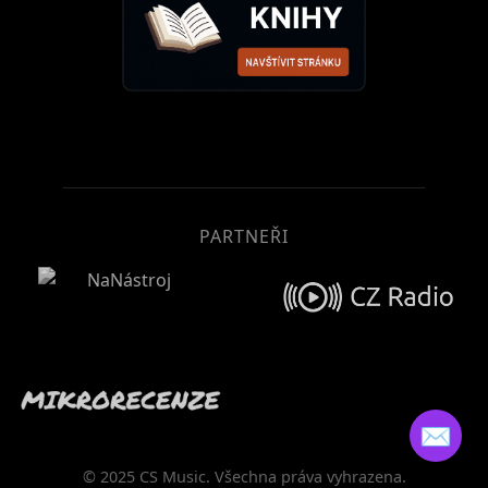
PARTNEŘI
✉️
© 2025 CS Music. Všechna práva vyhrazena.