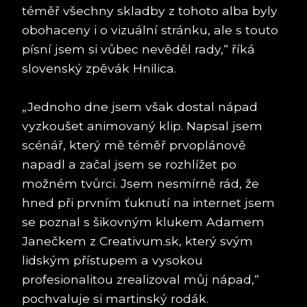
téměř všechny skladby z tohoto alba byly
obohaceny i o vizuální stránku, ale s touto
písní jsem si vůbec nevěděl rady,“ říká
slovenský zpěvák Hnilica.
„Jednoho dne jsem však dostal nápad
vyzkoušet animovaný klip. Napsal jsem
scénář, který mě téměř prvoplánově
napadl a začal jsem se rozhlížet po
možném tvůrci. Jsem nesmírně rád, že
hned při prvním ťuknutí na internet jsem
se poznal s šikovným klukem Adamem
Janečkem z Creativum.sk, který svým
lidským přístupem a vysokou
profesionalitou zrealizoval můj nápad,“
pochvaluje si martinský rodák.