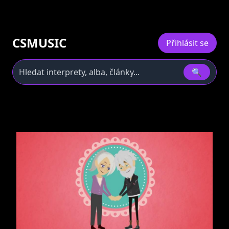
CSMUSIC
Přihlásit se
🔍