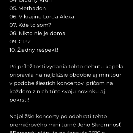
05. Methadon
06. V krajine Lorda Alexa
07. Kde to som?
08. Nikto nie je doma
09. C.P.Z.
10. Žiadny rešpekt!
Pri príležitosti vydania tohto debutu kapela
pripravila na najbližšie obdobie aj minitour
v podobe šiestich koncertov, pričom na
každom z nich túto svoju novinku aj
pokrstí!
Najbližšie koncerty po odohratí tehto
premiérového mini turné Jeho Skromnosť
&Personál plánuje na február 2016 a