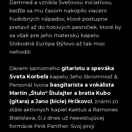
Damned a vznikla Sveťovou iniciatívou,
keďže sa mu časom nakopilo viacero
hudobných nápadov, ktoré postupne
pretavil až do hotových pesničiek, ktoré by
sa však pre jeho materskú kapelu
Slobodná Európa štýlovo až tak moc
nehodili.
Okrem samotného
gitaristu a speváka
Sveťa Korbeľa
kapelu Jeho Skromnosť &
Personál tvoria
basgitarista a vokálista
Martin „Štulo“ Štulajter a bratia Kubo
(gitara) a Jano (bicie) Hrčkovci
, známi zo
stále aktívnych kapiel Kaktus a Ramones
Bratislava, či z dnes už neexistujúcej
formácie Pink Panther. Svoj prvý