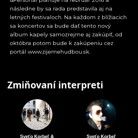
následne by sa rada predstavila aj na
letných festivaloch. Na každom z blížiacich
sa koncertov sa bude dať tento nový
album kapely samozrejme aj zakúpiť, od
októbra potom bude k zakúpeniu cez
portál www.zijemehudbou.sk.
Zmiňovaní interpreti
Sveťo Korbeľ &
Sveťo Korbeľ