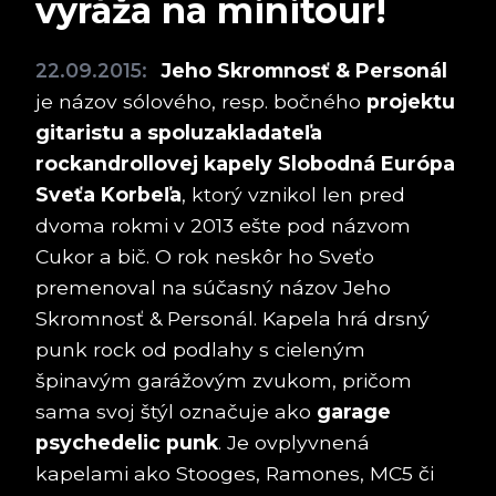
vyráža na minitour!
22.09.2015:
Jeho Skromnosť & Personál
je názov sólového, resp. bočného
projektu
gitaristu a spoluzakladateľa
rockandrollovej kapely Slobodná Európa
Sveťa Korbeľa
, ktorý vznikol len pred
dvoma rokmi v 2013 ešte pod názvom
Cukor a bič. O rok neskôr ho Sveťo
premenoval na súčasný názov Jeho
Skromnosť & Personál. Kapela hrá drsný
punk rock od podlahy s cieleným
špinavým garážovým zvukom, pričom
sama svoj štýl označuje ako
garage
psychedelic punk
. Je ovplyvnená
kapelami ako Stooges, Ramones, MC5 či