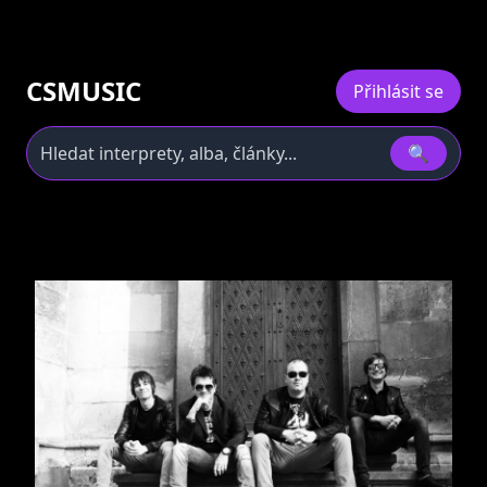
CSMUSIC
Přihlásit se
🔍