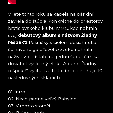
V lete tohto roku sa kapela na pár dní
zavrela do štúdia, konkrétne do priestorov
bratislavského klubu MMC, kde nahrala
svoj
debutový album s názvom Žiadny
rešpekt!
Pesničky s cieľom dosiahnutia
špinavého garážového zvuku nahrala
naživo v podstate na jednu šupu, čím sa
dosiahol výsledný efekt. Album „Žiadny
rešpekt!“ vychádza tieto dni a obsahuje 10
nasledovných skladieb:
01. Intro
02. Nech padne veľký Babylon
03. V tomto storočí
04. Blúdny kruh