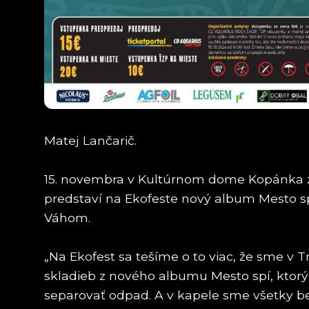
Matej Lančarič.
15. novembra v Kultúrnom dome Kopánka za
predstaví na Ekofeste nový album Mesto s
Váhom.
„Na Ekofest sa tešíme o to viac, že sme v 
skladieb z nového albumu Mesto spí, ktorý v
separovať odpad. A v kapele sme všetky bez