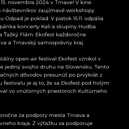
 a 15. novembra 2024 v Trnave! V kine
 na návštevníkov zaujímavé workshopy
 Odpad je poklad. V piatok 15.11. odpália
ánka koncerty Kali a skupíny Hudba
a Ťažký Flám. Ekofest každoročne
va a Trnavský samosprávny kraj.
lny open-air festival Ekofest vznikol v
je jediný svojho druhu na Slovensku. Tento
začných dôvodov presunúť po prvýkrát z
 festivalu je aj to, že sa Ekofest pod holým
val vo vnútorných priestoroch Kultúrneho
doročne za podpory mesta Trnava a
neho kraja. Z výťažku sa podporuje