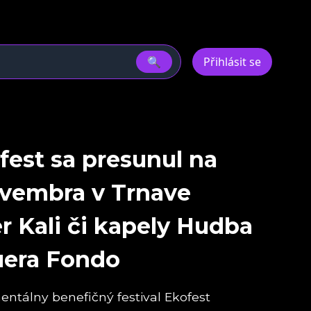
🔍
Přihlásit se
fest sa presunul na
novembra v Trnave
r Kali či kapely Hudba
uera Fondo
ntálny benefičný festival Ekofest