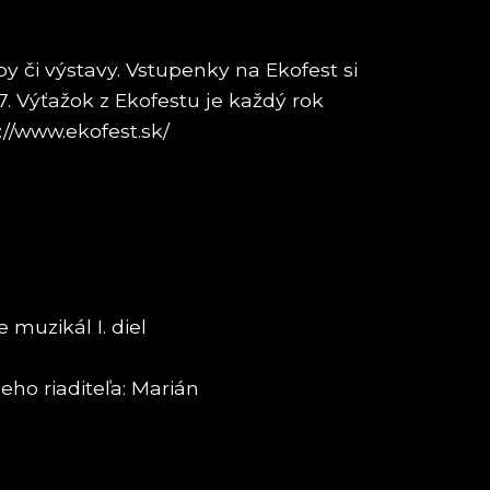
či výstavy. Vstupenky na Ekofest si
7. Výťažok z Ekofestu je každý rok
//www.ekofest.sk/
muzikál I. diel
ho riaditeľa: Marián