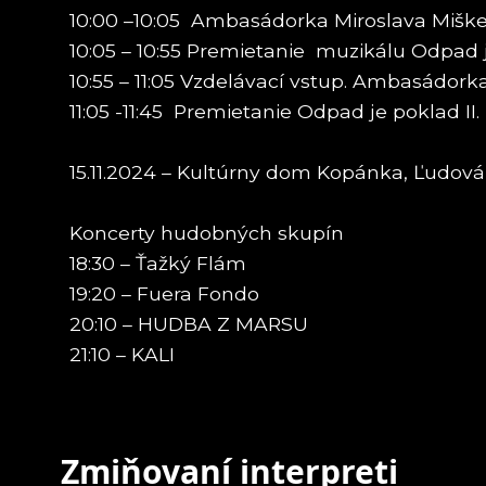
10:00 –10:05 Ambasádorka Miroslava Miškec
10:05 – 10:55 Premietanie muzikálu Odpad j
10:55 – 11:05 Vzdelávací vstup. Ambasádor
11:05 -11:45 Premietanie Odpad je poklad II. 
15.11.2024 – Kultúrny dom Kopánka, Ľudová 
Koncerty hudobných skupín
18:30 – Ťažký Flám
19:20 – Fuera Fondo
20:10 – HUDBA Z MARSU
21:10 – KALI
Zmiňovaní interpreti