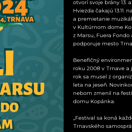
otvorí svoje brány 13.
Hviezda čakajú 13.11.
a premietanie muzikálu
v Kultúrnom dome Kop
z Marsu, Fuera Fondo 
podporuje mesto Trna
Benefičný environmentá
roku 2008 v Trnave a 
rok sa musel z organi
leta na jeseň. Novinkou
nebom zmenil na festi
domu Kopánka.
„Festival sa koná kaž
Trnavského samospráv