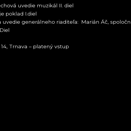
hová uvedie muzikál II. diel
e poklad I.diel
ka uvedie generálneho riaditeľa: Marián Áč, spolo
Diel
14, Trnava – platený vstup