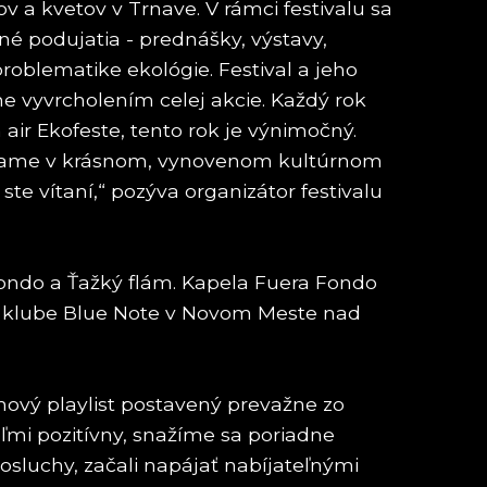
v a kvetov v Trnave. V rámci festivalu sa
né podujatia - prednášky, výstavy,
roblematike ekológie. Festival a jeho
ne vyvrcholením celej akcie. Každý rok
 air Ekofeste, tento rok je výnimočný.
ítame v krásnom, vynovenom kultúrnom
te vítaní,“ pozýva organizátor festivalu
ondo a Ťažký flám. Kapela Fuera Fondo
 v klube Blue Note v Novom Meste nad
 nový playlist postavený prevažne zo
veľmi pozitívny, snažíme sa poriadne
osluchy, začali napájať nabíjateľnými