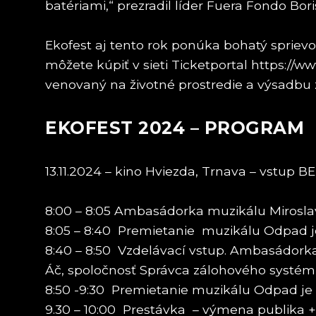
batériami,“ prezradil líder Fuera Fondo Bori
Ekofest aj tento rok ponúka bohatý spriev
môžete kúpiť v sieti Ticketportal https://w
venovaný na životné prostredie a výsadbu z
EKOFEST 2024 – PROGRAM
13.11.2024 – kino Hviezda, Trnava – vstup
8:00 – 8:05 Ambasádorka muzikálu Miroslava
8:05 – 8:40 Premietanie muzikálu Odpad je 
8:40 – 8:50 Vzdelávací vstup. Ambasádork
Áč, spoločnosť Správca zálohového systé
8:50 -9:30 Premietanie muzikálu Odpad je p
9.30 – 10:00 Prestávka – výmena publika 