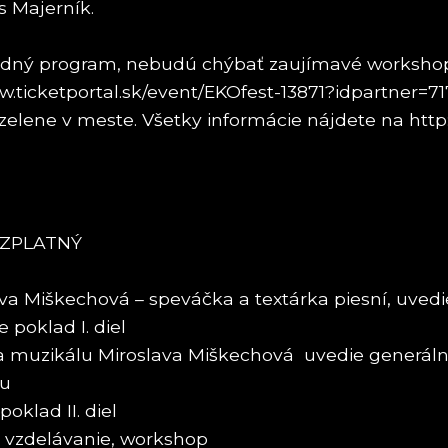
s Majerník.
odný program, nebudú chýbať zaujímavé workshopy 
ww.ticketportal.sk/event/EKOfest-13871?idpartner=71
elene v meste. Všetky informácie nájdete na http:
 BEZPLATNÝ
 Miškechová – speváčka a textárka piesní, uvedie 
poklad I. diel
a muzikálu Miroslava Miškechová uvedie generálne
mu
oklad II. diel
+ vzdelávanie, workshop