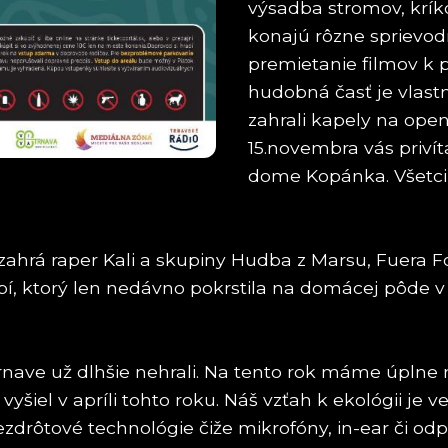
výsadba stromov, kríko
konajú rôzne sprievod
premietanie filmov k p
hudobná časť je vlast
zahrali kapely na open
15.novembra vás priv
dome Kopánka. Všetci s
hrá raper Kali a skupiny Hudba z Marsu, Fuera F
pí, ktorý len nedávno pokrstila na domácej pôde
Trnave už dlhšie nehrali. Na tento rok máme úplne
yšiel v apríli tohto roku. Náš vzťah k ekológii je 
drôtové technológie čiže mikrofóny, in-ear či odp