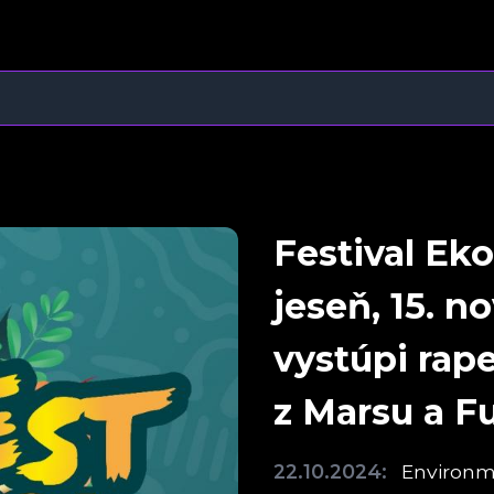
Festival Eko
jeseň, 15. 
vystúpi rape
z Marsu a F
22.10.2024:
Environme