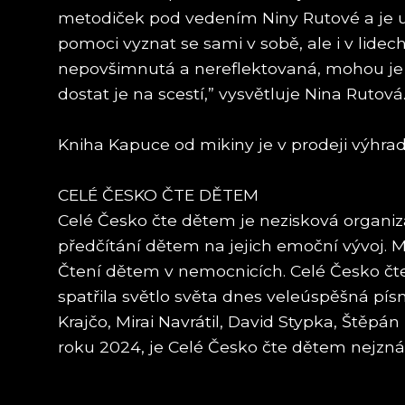
metodiček pod vedením Niny Rutové a je uz
pomoci vyznat se sami v sobě, ale i v lidech,
nepovšimnutá a nereflektovaná, mohou je tra
dostat je na scestí,” vysvětluje Nina Rutová
Kniha Kapuce od mikiny je v prodeji výhrad
CELÉ ČESKO ČTE DĚTEM
Celé Česko čte dětem je nezisková organiza
předčítání dětem na jejich emoční vývoj. M
Čtení dětem v nemocnicích. Celé Česko čte
spatřila světlo světa dnes veleúspěšná pís
Krajčo, Mirai Navrátil, David Stypka, Štěp
roku 2024, je Celé Česko čte dětem nejzn