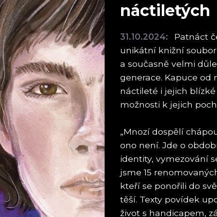
náctiletých
31.10.2024:
Patnáct če
unikátní knižní soubo
a současně velmi důlež
generace. Kapuce od m
náctileté i jejich blízk
možnosti k jejich poch
„Mnozí dospělí chápou
ono není. Jde o obdob
identity, vymezování se
jsme 15 renomovaných 
kteří se ponořili do svě
těší. Texty povídek up
život s handicapem, záv