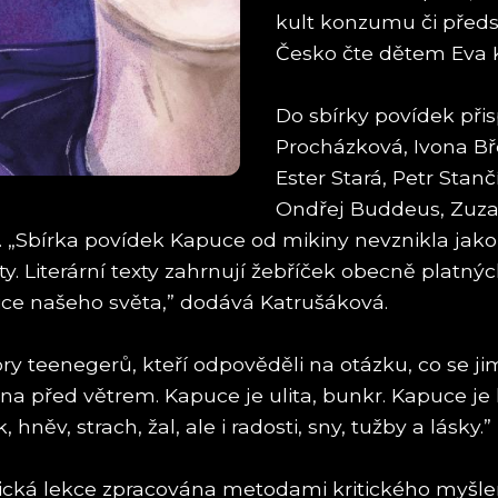
kult konzumu či předsu
Česko čte dětem Eva 
Do sbírky povídek při
Procházková, Ivona Bř
Ester Stará, Petr Stan
Ondřej Buddeus, Zuzan
„Sbírka povídek Kapuce od mikiny nevznikla jako 
ty. Literární texty zahrnují žebříček obecně platných
anice našeho světa,” dodává Katrušáková.
y teenegerů, kteří odpověděli na otázku, co se ji
a před větrem. Kapuce je ulita, bunkr. Kapuce je k
ěv, strach, žal, ale i radosti, sny, tužby a lásky.”
ická lekce zpracována metodami kritického myšlen