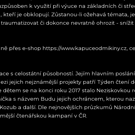
působen k využití při výuce na základních či stře
 kteří je obklopují. Zůstanou-li ožehavá témata, jež
umatizovat či dokonce nevratně ohrozit - snížit kva
.
ně přes e-shop https://www.kapuceodmikiny.cz, cen
ce s celostátní působností. Jejím hlavním poslání
ezi jejich nejznámější projekty patří Týden čtení
 dětem se na konci roku 2017 stalo Neziskovkou ro
nička s názvem Budu jejich ochráncem, kterou nazpí
án Kozub a další. Dle nejnovějších průzkumů Národ
ámější čtenářskou kampaní v ČR.