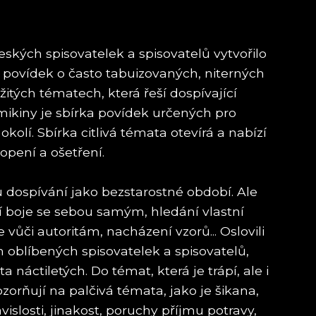
ských spisovatelek a spisovatelů vytvořilo
r povídek o často tabuizovaných, niterných
itých tématech, která řeší dospívající
ikiny je sbírka povídek určených pro
é okolí. Sbírka citlivá témata otevírá a nabízí
opení a ošetření.
 dospívání jako bezstarostné období. Ale
í boje se sebou samým, hledání vlastní
 vůči autoritám, nacházení vzorů... Oslovili
oblíbených spisovatelek a spisovatelů,
ta náctiletých. Do témat, která je trápí, ale i
ozorňují na palčivá témata, jako je šikana,
islosti, jinakost, poruchy příjmu potravy,