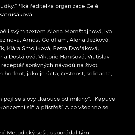
dky,” říká ředitelka organizace Celé
Katrušáková.
spěli svým textem Alena Mornštajnová, Iva
ezinová, Arnošt Goldflam, Alena Ježková,
čík, Klára Smolíková, Petra Dvořáková,
a Dostálová, Viktorie Hanišová, Vratislav
receptář správných návodů na život.
 hodnot, jako je úcta, čestnost, solidarita,
m pojí se slovy „kapuce od mikiny”. „Kapuce
oncertní síň a přístřeší. A co všechno se
í. Metodický sešit uspořádal tým