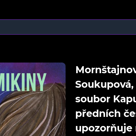
Mornštajnov
Soukupová, 
soubor Kap
předních če
upozorňuje