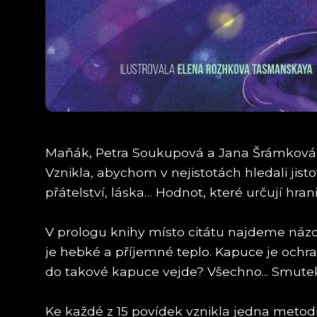
Maňák, Petra Soukupová a Jana Šrámková. 
Vznikla, abychom v nejistotách hledali jisto
přátelství, láska… Hodnot, které určují hr
V prologu knihy místo citátu najdeme názor
je hebké a příjemné teplo. Kapuce je ochran
do takové kapuce vejde? Všechno... Smutek, hn
Ke každé z 15 povídek vznikla jedna metod