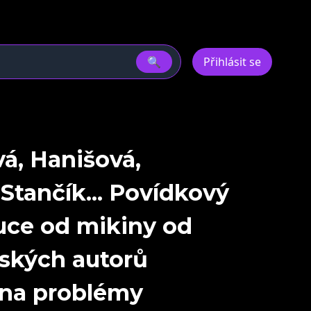
🔍
Přihlásit se
á, Hanišová,
Stančík... Povídkový
uce od mikiny od
ských autorů
 na problémy