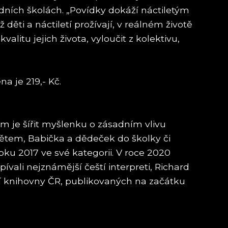
dních školách. „Povídky dokáží náctiletým
 děti a náctiletí prožívají, v reálném životě
litu jejich života, vyloučit z kolektivu,
a je 219,- Kč.
m je šířit myšlenku o zásadním vlivu
 dětem, Babička a dědeček do školky či
ku 2017 ve své kategorii. V roce 2020
vali nejznámější čeští interpreti, Richard
ní knihovny ČR, publikovaných na začátku