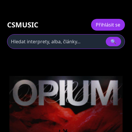
CSMUSIC
Přihlásit se
🔍