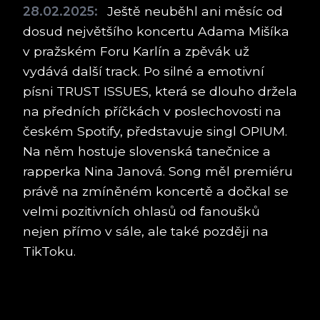
28.02.2025:
Ještě neuběhl ani měsíc od
dosud největšího koncertu Adama Mišíka
v pražském Foru Karlín a zpěvák už
vydává další track. Po silné a emotivní
písni TRUST ISSUES, která se dlouho držela
na předních příčkách v poslechovosti na
českém Spotify, představuje singl OPIUM.
Na něm hostuje slovenská tanečnice a
rapperka Nina Janová. Song měl premiéru
právě na zmíněném koncertě a dočkal se
velmi pozitivních ohlasů od fanoušků
nejen přímo v sále, ale také později na
TikToku.