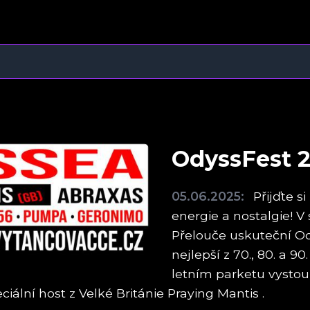
OdyssFest 2
05.06.2025:
Přijďte s
energie a nostalgie! V
Přelouče uskuteční Ody
nejlepší z 70., 80. a 
letním parketu vystou
iální host z Velké Británie Praying Mantis .