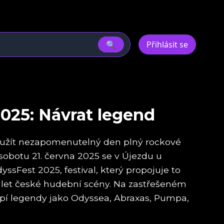
🔍
Přihlásit se
025: Návrat legend
i užít nezapomenutelný den plný rockové
 sobotu 21. června 2025 se v Újezdu u
ssFest 2025, festival, který propojuje to
90. let české hudební scény. Na zastřešeném
pí legendy jako Odyssea, Abraxas, Pumpa,