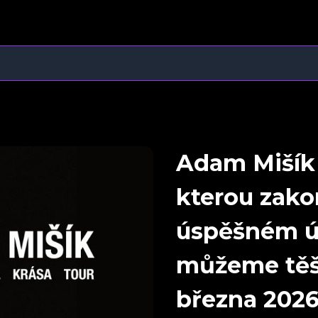
Adam Mišík 
kterou zakon
úspěšném ú
můžeme těši
března 202