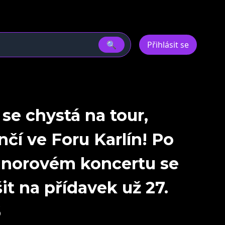
🔍
Přihlásit se
se chystá na tour,
čí ve Foru Karlín! Po
norovém koncertu se
t na přídavek už 27.
6