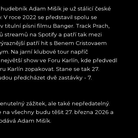
hudebník Adam Mišík je už stálicí české
 V roce 2022 se představil spolu se
titulní písni filmu Banger. Track Prach,
ů streamů na Spotify a patří tak mezi
ýraznější patří hit s Benem Cristovaem
. Na jarní klubové tour napříč
ejvětší show ve Foru Karlín, kde předvedl
 Karlín zopakovat. Stane se tak 27.
udou předcházet dvě zastávky - 7.
enutelný zážitek, ale také nepředatelný.
se na všechny budu těšit 27. března 2026 a
 dodává Adam Mišík.