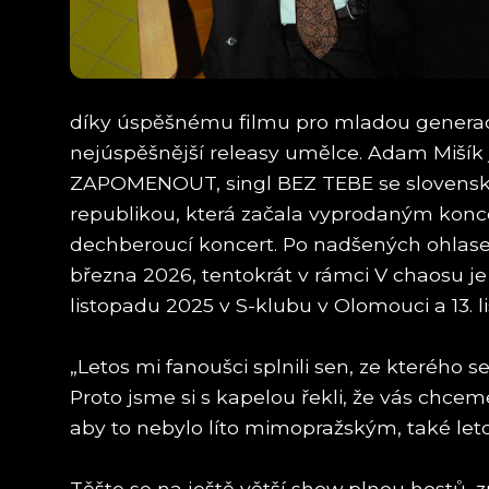
díky úspěšnému filmu pro mladou generaci 
nejúspěšnější releasy umělce. Adam Mišík 
ZAPOMENOUT, singl BEZ TEBE se slovensko
republikou, která začala vyprodaným konce
dechberoucí koncert. Po nadšených ohlasec
března 2026, tentokrát v rámci V chaosu j
listopadu 2025 v S-klubu v Olomouci a 13. 
„Letos mi fanoušci splnili sen, ze kterého
Proto jsme si s kapelou řekli, že vás chce
aby to nebylo líto mimopražským, také let
Těšte se na ještě větší show plnou hostů, 