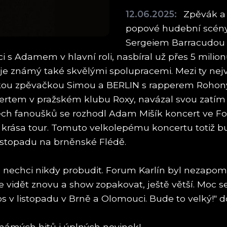
12.06.2025:
Zpěvák a 
popové hudební scény.
Sergeiem Barracudou v 
s Adamem v hlavní roli, nasbíral už přes 5 milion
je známý také skvělými spolupracemi. Mezi ty nejv
u zpěvačkou Simou a BERLIN s rapperem Rohonym
rtem v pražském klubu Roxy, navázal svou zatím n
h fanoušků se rozhodl Adam Mišík koncert ve Foru
e krása tour. Tomuto velkolepému koncertu totiž b
listopadu na brněnské Flédě.
 se nechci nikdy probudit. Forum Karlín byl nezapom
me vidět znovu a show zopakovat, ještě větší. Moc 
os v listopadu v Brně a Olomouci. Bude to velký!"
známých hitů i úplných novinek!