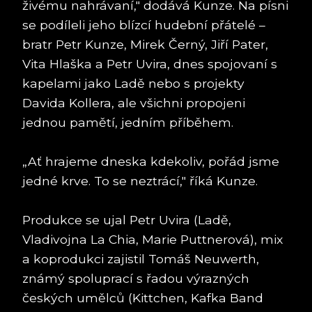
živému nahrávaní," dodává Kunze. Na písni
se podíleli jeho blízcí hudební přátelé –
bratr Petr Kunze, Mirek Černý, Jiří Pater,
Vita Hlaška a Petr Uvira, dnes spojovaní s
kapelami jako Ladě nebo s projekty
Davida Kollera, ale všichni propojeni
jednou pamětí, jedním příběhem.
„Ať hrajeme dneska kdekoliv, pořád jsme
jedné krve. To se neztrácí," říká Kunze.
Produkce se ujal Petr Uvira (Ladě,
Vladivojna La Chia, Marie Puttnerová), mix
a koprodukci zajistil Tomáš Neuwerth,
známý spoluprací s řadou výrazných
českých umělců (Kittchen, Kafka Band