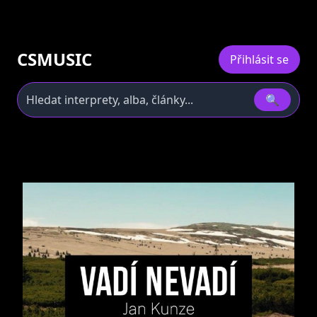
CSMUSIC
Přihlásit se
🔍