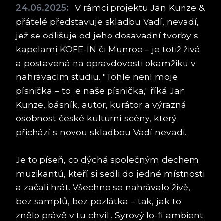
24.06.2025:
V rámci projektu Jan Kunze &
přátelé představuje skladbu Vadí, nevadí,
jež se odlišuje od jeho dosavadní tvorby s
kapelami KOFE-IN či Munroe – je totiž živá
a postavená na opravdovosti okamžiku v
nahrávacím studiu. "Tohle není moje
písnička – to je naše písnička," říká Jan
Kunze, básník, autor, kurátor a výrazná
osobnost české kulturní scény, který
přichází s novou skladbou Vadí nevadí.
Je to píseň, co dýchá společným dechem
muzikantů, kteří si sedli do jedné místnosti
a začali hrát. Všechno se nahrávalo živě,
bez samplů, bez pozlátka – tak, jak to
znělo právě v tu chvíli. Syrový lo-fi ambient