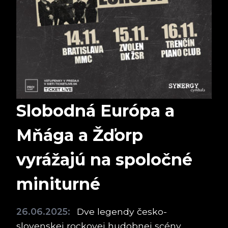
Slobodná Európa a
Mňága a Žďorp
vyrážajú na spoločné
miniturné
26.06.2025:
Dve legendy česko-
slovenskej rockovej hudobnej scény