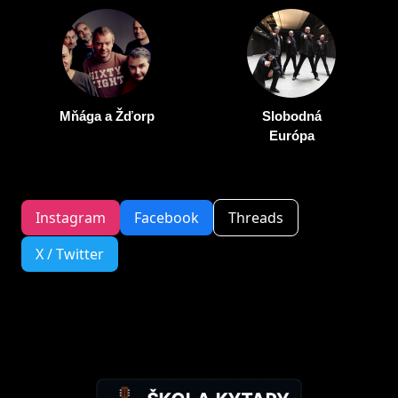
Mňága a Žďorp
Slobodná
Európa
Instagram
Facebook
Threads
X / Twitter