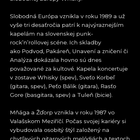
Slobodná Európa vznikla v roku 1989 a už
vyše tri desaťročia patrí k najvýraznejším
kapelám na slovenskej punk-
rock’n’rollovej scéne. Ich skladby
ako Podvod, Pakáreň, Unavení a zničení či
Analýza dokázala hovno sú dnes
považované za kultové. Kapela koncertuje
v zostave Whisky (spev), Sveťo Korbeľ
(gitara, spev), Peťo Bálik (gitara), Rasťo
Gore (basgitara, spev) a Tuleň (bicie).
Mňága a Žďorp vznikla v roku 1987 vo
Valašskom Meziříčí. Počas svojej kariéry si
vybudovala osobitý štýl založený na
chytľavých gitarových melódiách a textoch