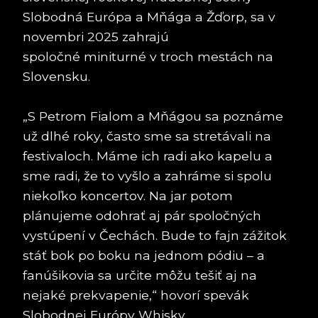
Slobodná Európa a Mňága a Žďorp, sa v
novembri 2025 zahrajú
spoločné miniturné v troch mestách na
Slovensku.
„S Petrom Fialom a Mňágou sa poznáme
už dlhé roky, často sme sa stretávali na
festivaloch. Máme ich radi ako kapelu a
sme radi, že to vyšlo a zahráme si spolu
niekoľko koncertov. Na jar potom
plánujeme odohrať aj pár spoločných
vystúpení v Čechách. Bude to fajn zážitok
stáť bok po boku na jednom pódiu – a
fanúšikovia sa určite môžu tešiť aj na
nejaké prekvapenie,“ hovorí spevák
Slobodnej Európy Whisky.