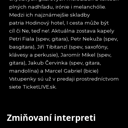
plných nadhľadu, irónie i melanchólie.
Medzi ich najznámejšie skladby
patria Hodinový hotel, I cesta může být
cíl či Ne, teď ne!. Aktuálna zostava kapely
Petri Fiala (spev, gitara), Petr Nekuža (spev,
basgitara), Jiří Tibitanzl (spev, saxofóny,
klávesy a perkusie), Jaromír Mikel (spev,
gitara), Jakub Červinka (spev, gitara,
mandolína) a Marcel Gabriel (bicie)
Vstupenky sú už v predaji prostredníctvom
siete TicketLIVE.sk.
Zmiňovaní interpreti