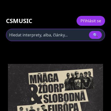
CSMUSIC
Přihlásit se
🔍