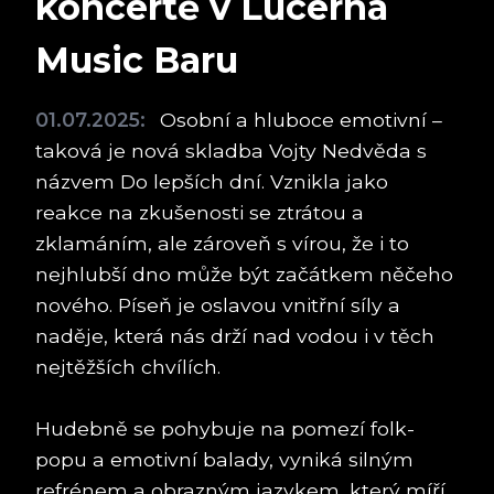
koncertě v Lucerna
Music Baru
01.07.2025:
Osobní a hluboce emotivní –
taková je nová skladba Vojty Nedvěda s
názvem Do lepších dní. Vznikla jako
reakce na zkušenosti se ztrátou a
zklamáním, ale zároveň s vírou, že i to
nejhlubší dno může být začátkem něčeho
nového. Píseň je oslavou vnitřní síly a
naděje, která nás drží nad vodou i v těch
nejtěžších chvílích.
Hudebně se pohybuje na pomezí folk-
popu a emotivní balady, vyniká silným
refrénem a obrazným jazykem, který míří