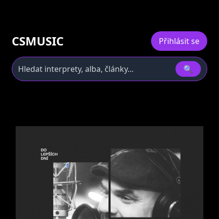
CSMUSIC
Přihlásit se
🔍