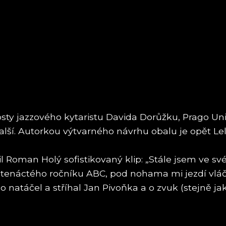
ty jazzového kytaristu Davida Dorůžku, Prago Unio
lší. Autorkou výtvarného návrhu obalu je opět Lel
il Roman Holý sofistikovaný klip: „Stále jsem ve s
evatenáctého ročníku ABC, pod nohama mi jezdí vláč
o natáčel a stříhal Jan Pivoňka a o zvuk (stejně ja