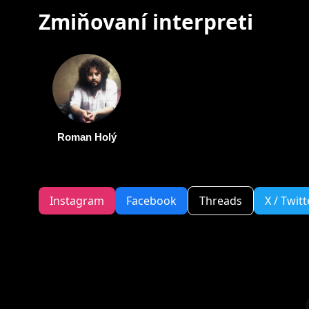
Zmiňovaní interpreti
Roman Holý
Instagram
Facebook
Threads
X / Twitt