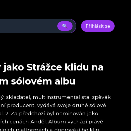
🔍
Přihlásit se
jako Strážce klidu na
m sólovém albu
 skladatel, multiinstrumentalista, zpěvák
ní producent, vydává svoje druhé sólové
l. 2. Za předchozí byl nominován jako
ích cenách Anděl. Album vychází právě
álních platformách a doprovází ho klip