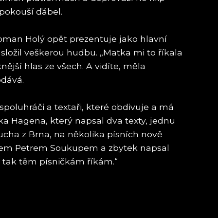
 pokouší ďábel.
oman Holý opět prezentuje jako hlavní
ložil veškerou hudbu. „Matka mi to říkala
jší hlas ze všech. A vidíte, měla
dává.
e spoluhráči a textaři, které obdivuje a má
ka Hagena, který napsal dva texty, jednu
ucha z Brna, na několika písních nově
ařem Petrem Soukupem a zbytek napsal
, tak těm písničkám říkám.“