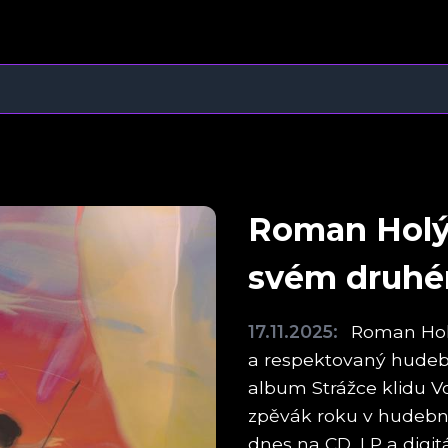
Roman Holý 
svém druhé
17.11.2025:
Roman Holý,
a respektovaný hudeb
album Strážce klidu Vo
zpěvák roku v hudebn
dnes na CD, LP a digit