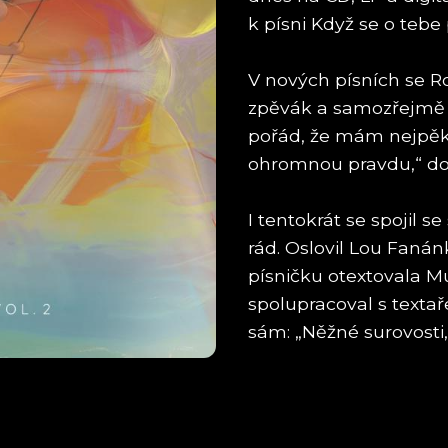
k písni Když se o tebe
V nových písních se R
zpěvák a samozřejmě s
pořád, že mám nejpěkně
ohromnou pravdu,“ do
I tentokrát se spojil s
rád. Oslovil Lou Fanán
písničku otextovala M
spolupracoval s text
sám: „Něžné surovosti