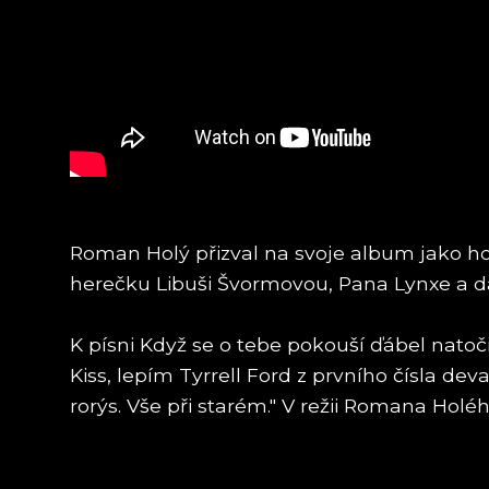
Roman Holý přizval na svoje album jako hos
herečku Libuši Švormovou, Pana Lynxe a da
K písni Když se o tebe pokouší ďábel natoč
Kiss, lepím Tyrrell Ford z prvního čísla d
rorýs. Vše při starém." V režii Romana Holéh