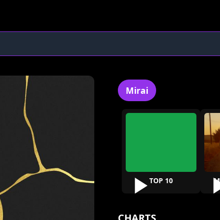
Mirai
TOP 10
M
CHARTS