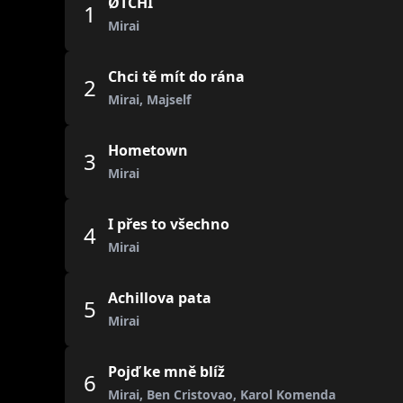
ØTCHI
1
Mirai
Chci tě mít do rána
2
Mirai, Majself
Hometown
3
Mirai
I přes to všechno
4
Mirai
Achillova pata
5
Mirai
Pojď ke mně blíž
6
Mirai, Ben Cristovao, Karol Komenda