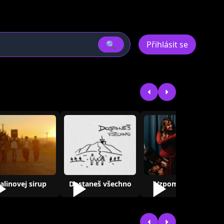
🔍
Přihlásit se
alinovej sirup
Dostaneš všechno
Vzpomeneš si?