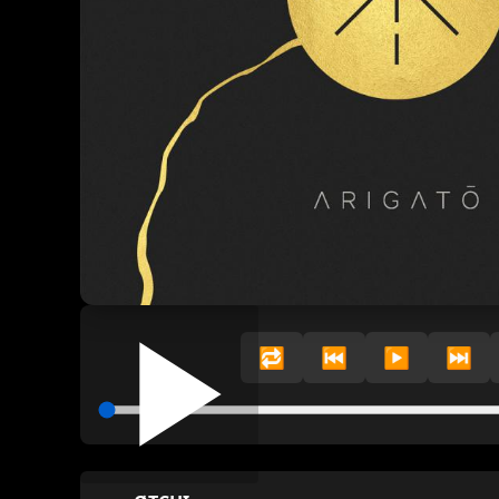
🔁
⏮️
▶️
⏭️