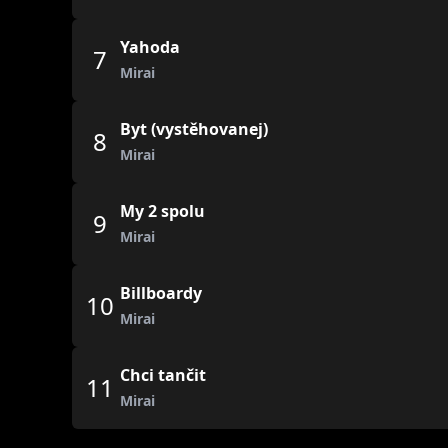
Yahoda
7
Mirai
Byt (vystěhovanej)
8
Mirai
My 2 spolu
9
Mirai
Billboardy
10
Mirai
Chci tančit
11
Mirai