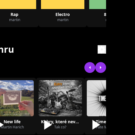
Rap
Electro
80 léta
martin
martin
martin
nru
New life
Kobry, které nevyslovíš lehce (remix) (f…
Time is over
Martin Harich
Tak co?
Fate Magazine