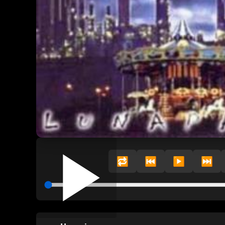
🔁
⏮️
▶️
⏭️