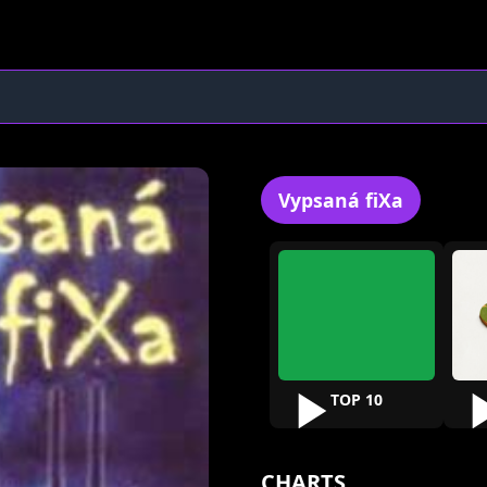
Vypsaná fiXa
TOP 10
CHARTS