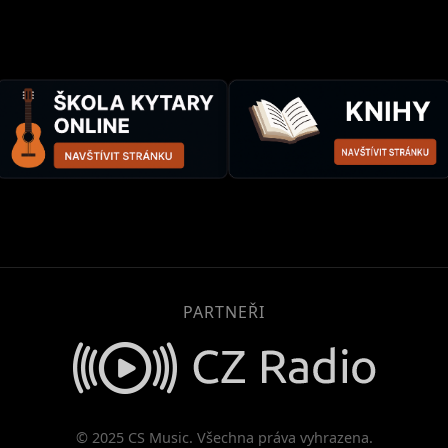
PARTNEŘI
© 2025 CS Music. Všechna práva vyhrazena.