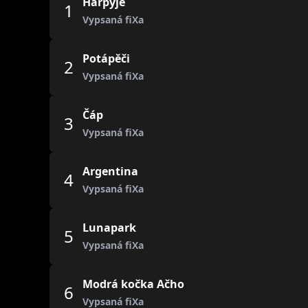
Harpyje
1
Vypsaná fiXa
Potápěči
2
Vypsaná fiXa
Čáp
3
Vypsaná fiXa
Argentina
4
Vypsaná fiXa
Lunapark
5
Vypsaná fiXa
Modrá kočka Ačho
6
Vypsaná fiXa