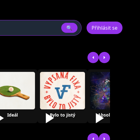
🔍
Přihlásit se
Ideál
Bylo to jistý
Absolutní sen