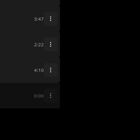
3:47
2:22
4:10
0:00