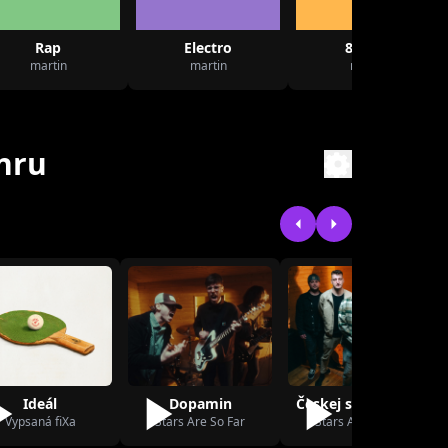
Rap
Electro
80 léta
martin
martin
martin
nru
Ideál
Dopamin
Českej středozápad
Vypsaná fiXa
Stars Are So Far
Stars Are So Far