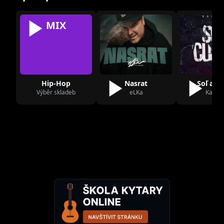
MIX
Hip-Hop
Nasrat
Soľ a c
Výběr skladeb
eLKa
Kaidža