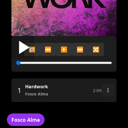
🔁
⏮️
▶️
⏭️
🔀
Hardwork
1
2:09
Fosco Alma
Fosco Alma