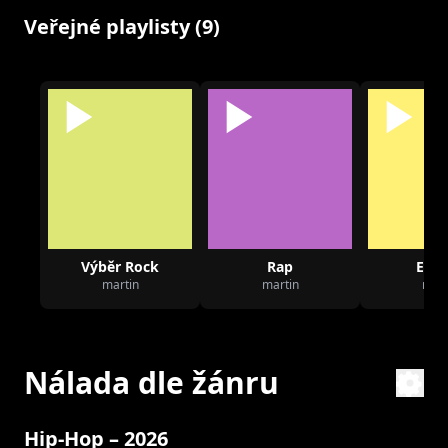
Veřejné playlisty (9)
Výběr Rock
Rap
Elec
martin
martin
mart
Nálada dle žánru
Hip-Hop – 2026