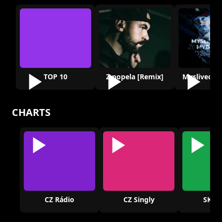
TOP 10
Z popela [Remix]
CHARTS
CZ Rádio
CZ Singly
SK Rá