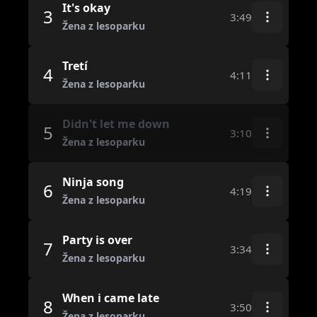
It's okay
3
3:49
Žena z lesoparku
Tretí
4
4:11
Žena z lesoparku
Didn't let me down
5
3:10
Žena z lesoparku
Ninja song
6
4:19
Žena z lesoparku
Party is over
7
3:34
Žena z lesoparku
When i came late
8
3:50
Žena z lesoparku