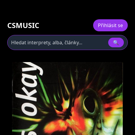
CSMUSIC
Přihlásit se
🔍