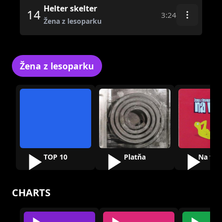
Helter skelter
14
3:24
Žena z lesoparku
Žena z lesoparku
TOP 10
Platňa
Na výl
CHARTS