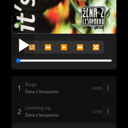
🔁
⏮️
▶️
⏭️
🔀
Bugs
1
4:05
Žena z lesoparku
Looking up
2
3:53
Žena z lesoparku