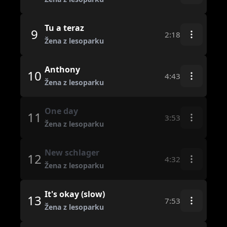
Tu a teraz
9
2:18
Žena z lesoparku
Anthony
10
4:43
Žena z lesoparku
One day
11
3:53
Žena z lesoparku
New schlager
12
4:32
Žena z lesoparku
It's okay (slow)
13
7:53
Žena z lesoparku