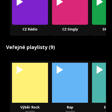
CZ Rádio
CZ Singly
SK Rá
Veřejné playlisty (9)
Výběr Rock
Rap
Elec
martin
martin
mart