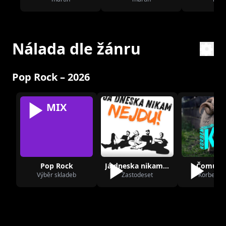
Nálada dle žánru
Pop Rock – 2026
MIX
Pop Rock
Já dneska nikam nejdu
Čomu uv
Výběr skladeb
Zastodeset
Korben Da