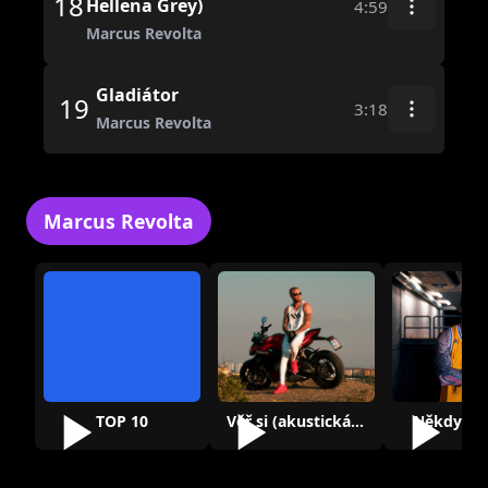
18
Hellena Grey)
4:59
Marcus Revolta
Gladiátor
19
3:18
Marcus Revolta
Marcus Revolta
TOP 10
Věř si (akustická verze)
Někdy je 