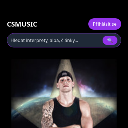
CSMUSIC
Přihlásit se
🔍