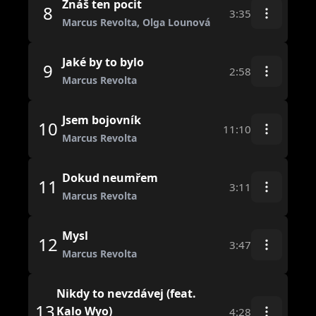
Znáš ten pocit
8
3:35
Marcus Revolta, Olga Lounová
Jaké by to bylo
9
2:58
Marcus Revolta
Jsem bojovník
10
11:10
Marcus Revolta
Dokud neumřem
11
3:11
Marcus Revolta
Mysl
12
3:47
Marcus Revolta
Nikdy to nevzdávej (feat.
13
Kalo Wyo)
4:28