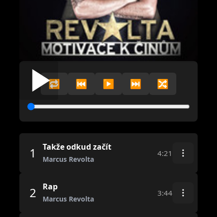
🔁
⏮️
▶️
⏭️
🔀
Takže odkud začít
1
4:21
Marcus Revolta
Rap
2
3:44
Marcus Revolta