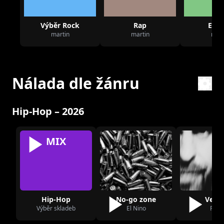
Výběr Rock
Rap
Elec
martin
martin
mart
Nálada dle žánru
Hip-Hop – 2026
MIX
Hip-Hop
No-go zone
Venk
Výběr skladeb
El Nino
Rest