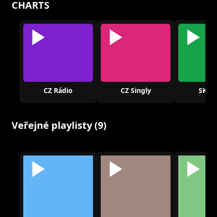
CHARTS
CZ Rádio
CZ Singly
SK Rá
Veřejné playlisty (9)