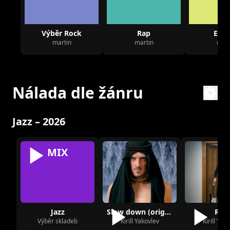
Výběr Rock
Rap
Elec
martin
martin
mart
Nálada dle žánru
Jazz – 2026
MIX
Jazz
Slow down (original soundtrack stranger)
Ravi
Výběr skladeb
Kirill Yakovlev
Kirill Yak