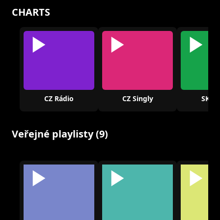
CHARTS
CZ Rádio
CZ Singly
SK Rá
Veřejné playlisty (9)