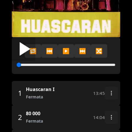
🔁
⏮️
▶️
⏭️
🔀
Huascaran I
1
13:45
Fermata
80 000
2
14:04
Fermata