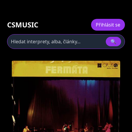
CSMUSIC
Přihlásit se
🔍