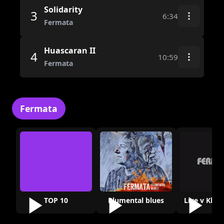
Solidarity
3
6:34
Fermata
Huascaran II
4
10:59
Fermata
Fermata
TOP 10
Blumental blues