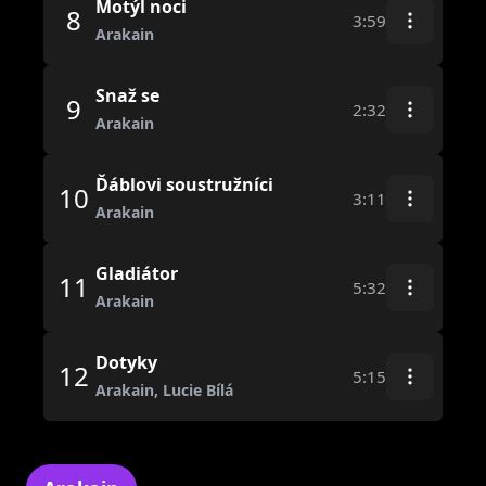
Motýl noci
8
3:59
Arakain
Snaž se
9
2:32
Arakain
Ďáblovi soustružníci
10
3:11
Arakain
Gladiátor
11
5:32
Arakain
Dotyky
12
5:15
Arakain, Lucie Bílá