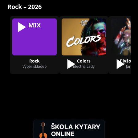
Rock – 2026
MIX
Rock
Colors
Plyšovej
Výběr skladeb
Electric Lady
Jamar