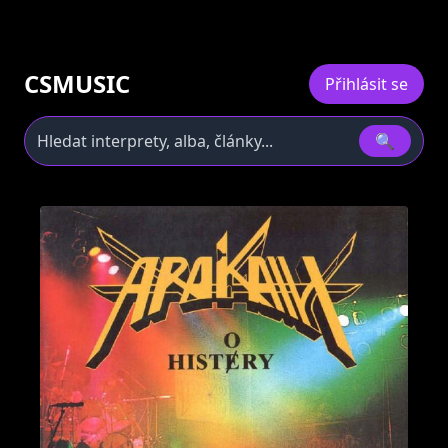
CSMUSIC
Přihlásit se
🔍