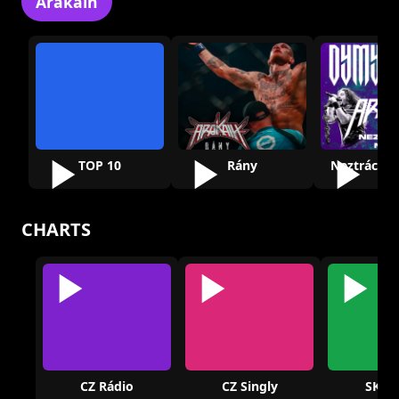
Arakain
TOP 10
Rány
Neztrácíme
CHARTS
CZ Rádio
CZ Singly
SK Rá