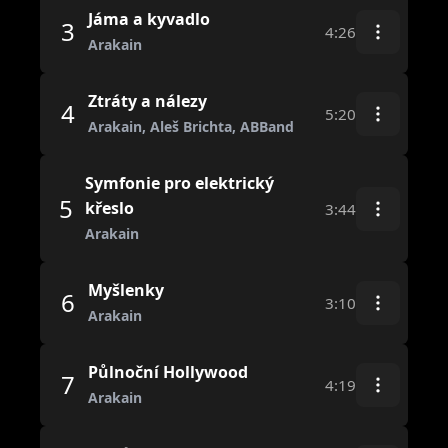
Jáma a kyvadlo
3
4:26
Arakain
Ztráty a nálezy
4
5:20
Arakain, Aleš Brichta, ABBand
Symfonie pro elektrický
5
křeslo
3:44
Arakain
Myšlenky
6
3:10
Arakain
Půlnoční Hollywood
7
4:19
Arakain