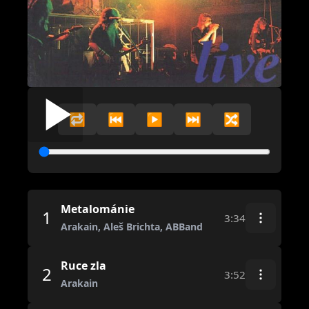
🔁
⏮️
▶️
⏭️
🔀
Metalománie
1
3:34
Arakain, Aleš Brichta, ABBand
Ruce zla
2
3:52
Arakain