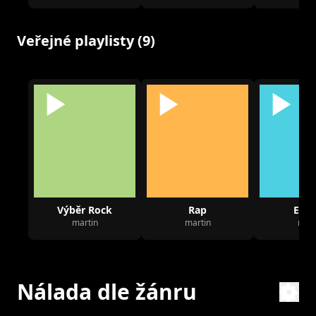
Veřejné playlisty (9)
Výběr Rock
Rap
Elec
martin
martin
mart
Nálada dle žánru