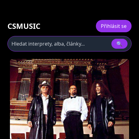
CSMUSIC
Přihlásit se
🔍