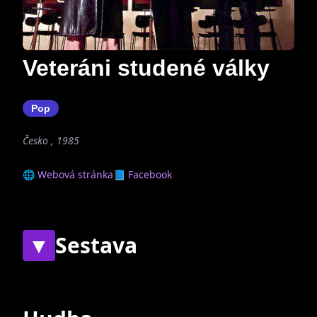
Veteráni studené války
Pop
Česko , 1985
🌐 Webová stránka
📘 Facebook
▼
Sestava
Současní
Bývalí