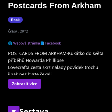
Postcards From Arkham
Rock
Česko , 2012
🌐 Webová stránka
📘 Facebook
POSTCARDS FROM ARKHAM-Kukátko do světa
příběhů Howarda Phillipse
Lovecrafta,cesta skrz nálady povídek trochu
jinak než byste čekali.
Kapela hrající fůzi post-rocku s filmovou
Zobrazit více
hudbou a metalem, zrozená v
Havířově ale srdcem žije ve městě Arkham
,daleko od tohoto světa.
▼
Sestava