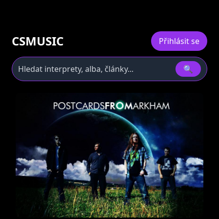
CSMUSIC
Přihlásit se
🔍