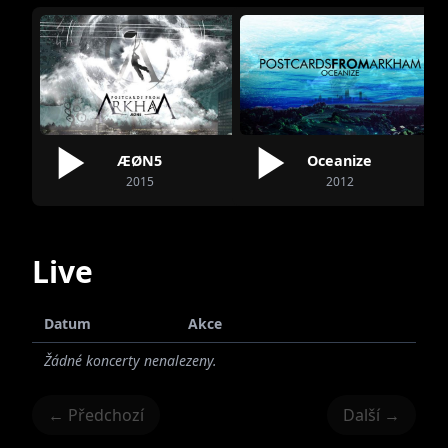
ÆØN5
Oceanize
2015
2012
Live
Datum
Akce
Žádné koncerty nenalezeny.
← Předchozí
Další →