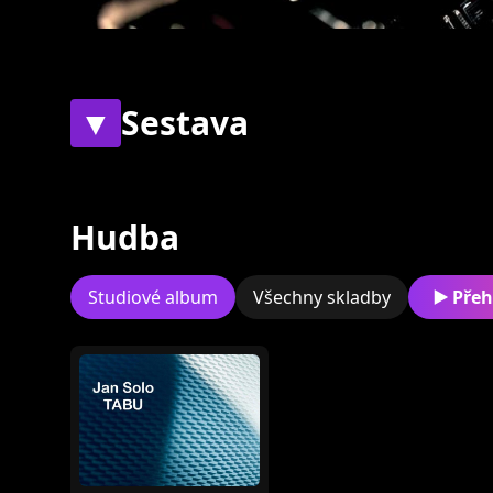
▼
Sestava
Současní
Bývalí
Hudba
Studiové album
Všechny skladby
Přeh
Ján Spišák
Matěj Morávek
Martin 