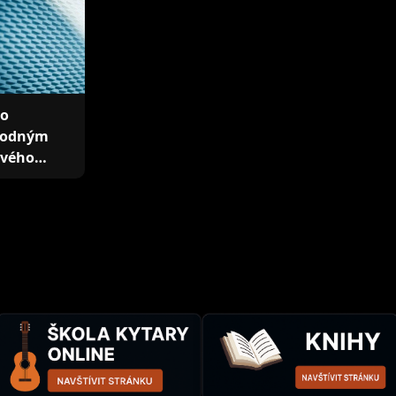
lo
úvodným
ového