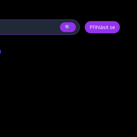
🔍
Přihlásit se