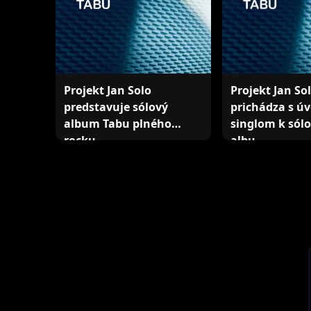
Projekt Jan Solo
Projekt Jan So
predstavuje sólový
prichádza s 
album Tabu plného
singlom k sól
rocku …
albu…