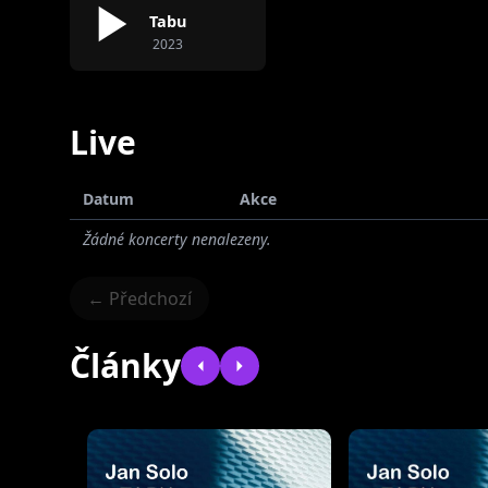
Tabu
2023
Live
Datum
Akce
Žádné koncerty nenalezeny.
← Předchozí
Články