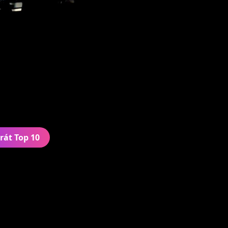
rát Top 10
Gašpar
Marcel Buntaj