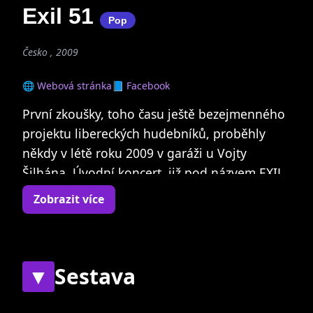
Exil 51
Pop
Česko , 2009
🌐 Webová stránka
📘 Facebook
První zkoušky, toho času ještě bezejmenného
projektu libereckých hudebníků, proběhly
někdy v létě roku 2009 v garáži u Vojty
Šilhána. Úvodní koncert, již pod názvem EXIL
51, se uskutečnil 12. prosince 2010 v
Zobrazit více
jabloneckém Klubu Na Rampě. Za těch pět let,
které od garážových jamů uplynuly, toho
skupina stihla poměrně hodně. Napsáno více
než 40 písní, odehráno přes 120 koncertů,
▼
Sestava
vydáno CD Pálíme vlaštovky (2010), EP Zbrusu
staré písně (2012), CD Soukromé války (2013).