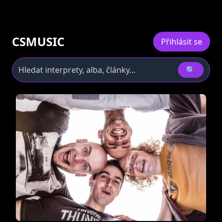
CSMUSIC
Přihlásit se
🔍