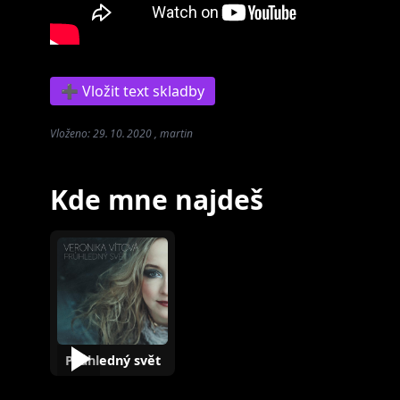
➕ Vložit text skladby
Vloženo: 29. 10. 2020 , martin
Kde mne najdeš
Průhledný svět