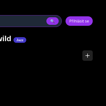
🔍
Přihlásit se
wild
Jazz