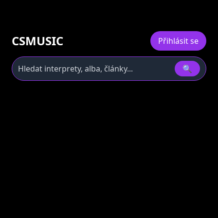
CSMUSIC
Přihlásit se
🔍