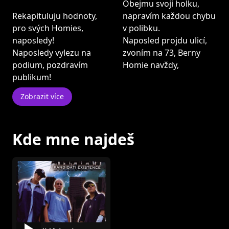
Obejmu svoji holku,
Rekapituluju hodnoty,
napravím každou chybu
pro svých Homies,
v polibku.
naposledy!
Naposled projdu ulicí,
Naposledy vylezu na
zvoním na 73, Berny
podium, pozdravím
Homie navždy,
publikum!
Zobrazit více
Kde mne najdeš