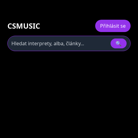
CSMUSIC
Přihlásit se
🔍