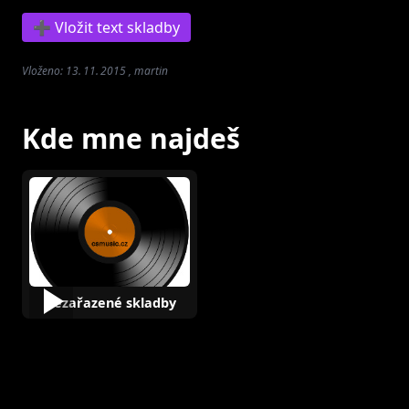
➕ Vložit text skladby
Vloženo: 13. 11. 2015 , martin
Kde mne najdeš
Nezařazené skladby