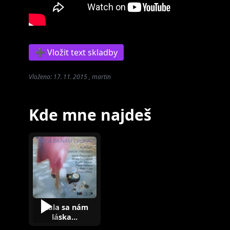
➕ Vložit text skladby
Vloženo: 17. 11. 2015 , martin
Kde mne najdeš
Stala sa nám
láska...