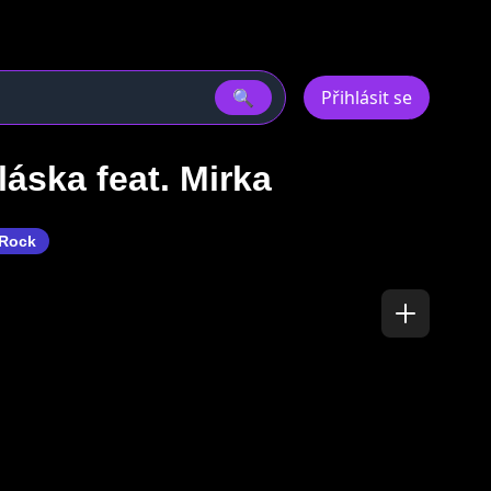
🔍
Přihlásit se
láska feat. Mirka
 Rock