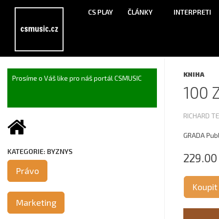
CS PLAY
ČLÁNKY
INTERPRETI
KNIHA
Prosíme o Váš like pro náš portál CSMUSIC
100 
RICHARD T
GRADA Publi
KATEGORIE: BYZNYS
229.00
Právo
Koupit
Marketing