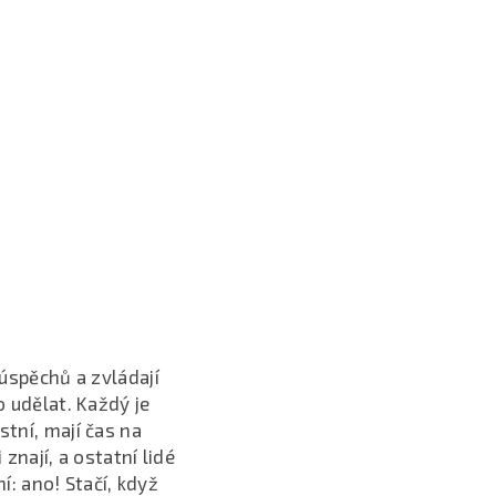
 úspěchů a zvládají
o udělat. Každý je
stní, mají čas na
 znají, a ostatní lidé
: ano! Stačí, když