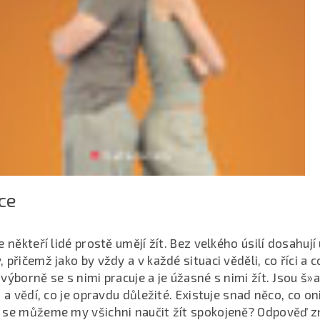
ce
e někteří lidé prostě umějí žít. Bez velkého úsilí dosahují
 přičemž jako by vždy a v každé situaci věděli, co říci a c
výborně se s nimi pracuje a je úžasné s nimi žít. Jsou š»a
i a vědí, co je opravdu důležité. Existuje snad něco, co oni
 se můžeme my všichni naučit žít spokojeně? Odpověď zní