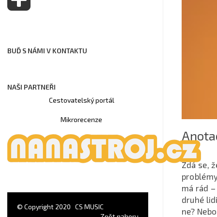
BUĎ S NÁMI V KONTAKTU
NAŠI PARTNEŘI
Cestovatelský portál
Mikrorecenze
Anota
Zdá se, ž
problémy,
má rád – 
druhé lid
© Copyright 2020
CS MUSIC
ne? Nebo
Zpět nahoru