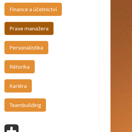
Finance a účetnictví
Praxe manažera
Personalistika
Rétorika
Kariéra
Teambuilding