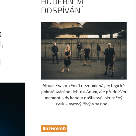
HUDEBNÍM
DOSPÍVÁNÍ
O
,
I
Album Eva pro FoxO neznamená jen logické
pokračování po debutu Adam, ale především
moment, kdy kapela našla svůj skutečný
zvuk – syrový, živý a bez po ....
ROZHOVOR