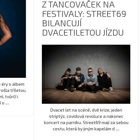
Z TANCOVAČEK NA
FESTIVALY: STREET69
BILANCUJÍ
DVACETILETOU JÍZDU
 éry s albem
ošla tříletou
, tvůrčí i
 ....
Dvacet let na scéně, dvě krize, jeden
striptýz, covidová revoluce a nakonec
koncert na parníku. Street69 mají za sebou
cestu, která by jiným kapelám d ....