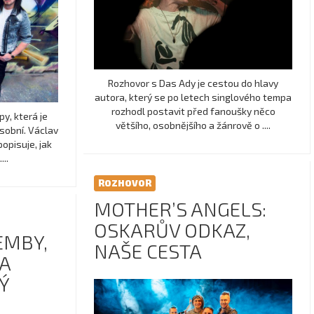
Rozhovor s Das Ady je cestou do hlavy
autora, který se po letech singlového tempa
rozhodl postavit před fanoušky něco
y, která je
většího, osobnějšího a žánrově o ....
osobní. Václav
opisuje, jak
...
ROZHOVOR
MOTHER’S ANGELS:
OSKARŮV ODKAZ,
EMBY,
NAŠE CESTA
 A
Ý