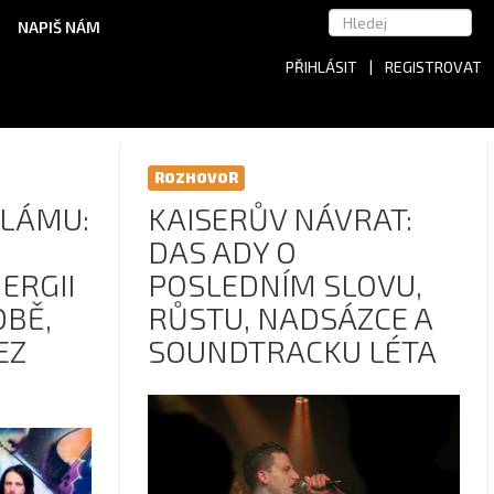
NAPIŠ NÁM
PŘIHLÁSIT
|
REGISTROVAT
ROZHOVOR
FLÁMU:
KAISERŮV NÁVRAT:
DAS ADY O
ERGII
POSLEDNÍM SLOVU,
DBĚ,
RŮSTU, NADSÁZCE A
EZ
SOUNDTRACKU LÉTA