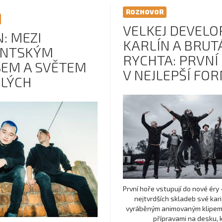
ROZHOVOR
VELKEJ DEVELO
: MEZI
KARLÍN A BRUT
ENTSKÝM
RYCHTA: PRVNÍ
EM A SVĚTEM
V NEJLEPŠÍ FO
LÝCH
První hoře vstupují do nové éry 
nejtvrdších skladeb své kari
vyráběným animovaným klipem
přípravami na desku, kt 