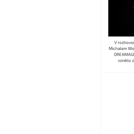
V rozhovor
Michalem Wor
DREAMAGINA
vzniklo z