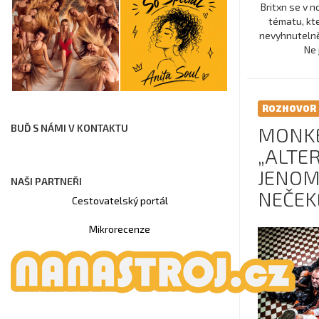
Britxn se v 
tématu, kte
nevyhnutelně
Ne 
ROZHOVOR
BUĎ S NÁMI V KONTAKTU
MONKE
„ALTER
JENOM
NAŠI PARTNEŘI
NEČEKE
Cestovatelský portál
Mikrorecenze