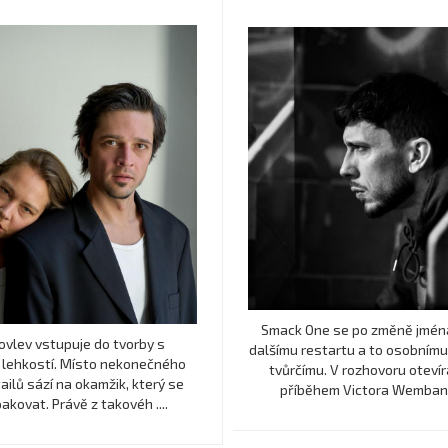
Smack One se po změně jmén
akovlev vstupuje do tvorby s
dalšímu restartu a to osobnímu
 lehkostí. Místo nekonečného
tvůrčímu. V rozhovoru otevír
tailů sází na okamžik, který se
příběhem Victora Wembanya
kovat. Právě z takovéh ....