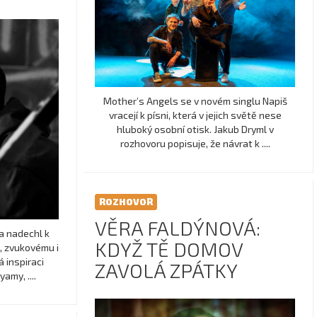
Mother’s Angels se v novém singlu Napiš
vracejí k písni, která v jejich světě nese
hluboký osobní otisk. Jakub Dryml v
rozhovoru popisuje, že návrat k ....
ROZHOVOR
VĚRA FALDÝNOVÁ:
a nadechl k
KDYŽ TĚ DOMOV
, zvukovému i
á inspiraci
ZAVOLÁ ZPÁTKY
my, ....