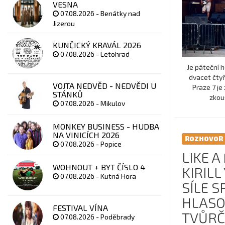
VESNA
07.08.2026 - Benátky nad
Jizerou
KUNČICKÝ KRAVÁL 2026
07.08.2026 - Letohrad
Je páteční 
dvacet čtyř
VOJTA NEDVĚD - NEDVĚDI U
Praze 7 je
STÁNKŮ
zkouš
07.08.2026 - Mikulov
MONKEY BUSINESS - HUDBA
NA VINICÍCH 2026
ROZHOVOR
07.08.2026 - Popice
LIKE A
WOHNOUT + BYT ČÍSLO 4
KIRILL
07.08.2026 - Kutná Hora
SÍLE 
HLASO
FESTIVAL VÍNA
TVŮRČ
07.08.2026 - Poděbrady