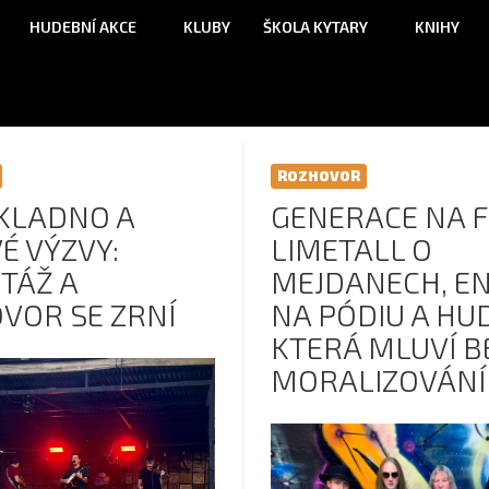
HUDEBNÍ AKCE
KLUBY
ŠKOLA KYTARY
KNIHY
ROZHOVOR
 KLADNO A
GENERACE NA 
É VÝZVY:
LIMETALL O
TÁŽ A
MEJDANECH, EN
VOR SE ZRNÍ
NA PÓDIU A HU
KTERÁ MLUVÍ B
MORALIZOVÁNÍ