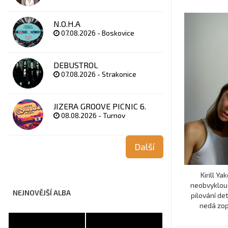
N.O.H.A
07.08.2026 - Boskovice
DEBUSTROL
07.08.2026 - Strakonice
JIZERA GROOVE PICNIC 6.
08.08.2026 - Turnov
Další
Kirill Y
neobvyklou
NEJNOVĚJŠÍ ALBA
pilování de
nedá zopa