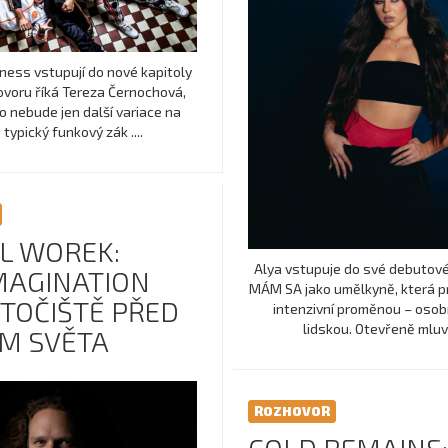
ess vstupují do nové kapitoly
hovoru říká Tereza Černochová,
o nebude jen další variace na
h typický funkový zák ....
L WOREK:
Alya vstupuje do své debutové
AGINATION
MÁM SA jako umělkyně, která pr
ÚTOČIŠTĚ PŘED
intenzivní proměnou – osobní
lidskou. Otevřeně mluví o
M SVĚTA
ROZHOVOR