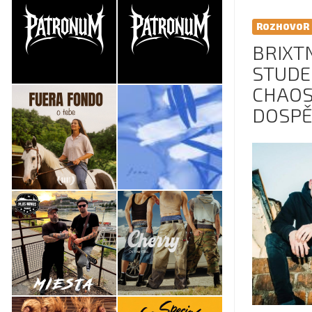
ROZHOVOR
BRIXTN
STUD
CHAOS
DOSPĚ