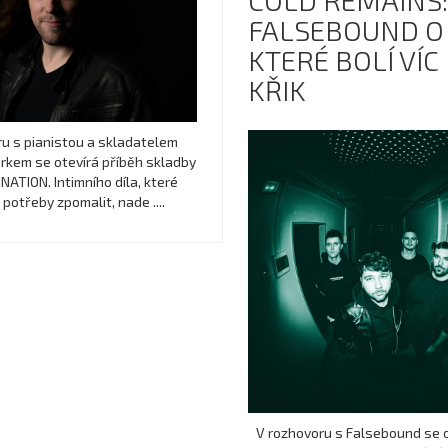
COLD REMAINS:
FALSEBOUND O 
KTERÉ BOLÍ VÍC
KŘIK
u s pianistou a skladatelem
kem se otevírá příběh skladby
TION. Intimního díla, které
 potřeby zpomalit, nade ....
V rozhovoru s Falsebound se o