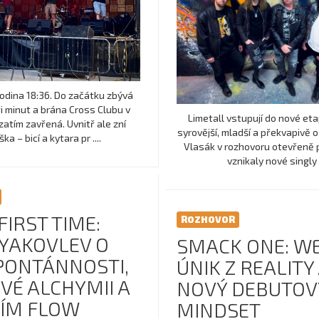
hodina 18:36. Do začátku zbývá
i minut a brána Cross Clubu v
Limetall vstupují do nové etap
 zatím zavřená. Uvnitř ale zní
syrovější, mladší a překvapivě 
ka – bicí a kytara pr ....
Vlasák v rozhovoru otevřeně p
vznikaly nové singly .
 FIRST TIME:
ROZHOVOR
 YAKOVLEV O
SMACK ONE: W
SPONTÁNNOSTI,
ÚNIK Z REALITY
VÉ ALCHYMII A
NOVÝ DEBUTOV
ÍM FLOW
MINDSET