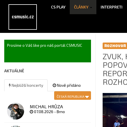
CS PLAY
ČLÁNKY
INTERPRETI
Prosíme o Váš like pro náš portál CSMUSIC
ROZHOVOR
ZVUK,
POPOV
AKTUÁLNĚ
REPOR
ROZHO
Nejbližší koncerty
Nově přidáno
ČESKÁ REPUBLIKA
MICHAL HRŮZA
07.08.2026 - Brno