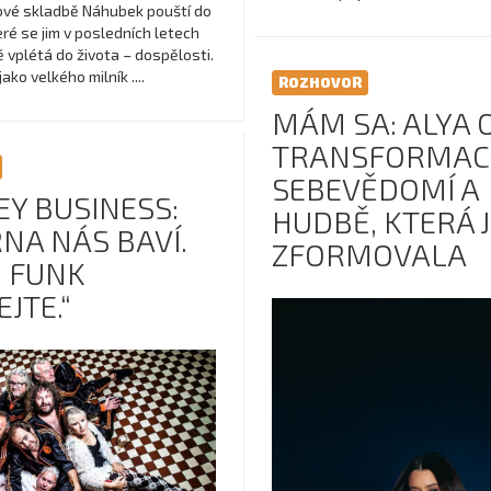
nové skladbě Náhubek pouští do
ré se jim v posledních letech
 vplétá do života – dospělosti.
jako velkého milník ....
ROZHOVOR
MÁM SA: ALYA 
TRANSFORMACI
SEBEVĚDOMÍ A
Y BUSINESS:
HUDBĚ, KTERÁ J
NA NÁS BAVÍ.
ZFORMOVALA
 FUNK
JTE.“