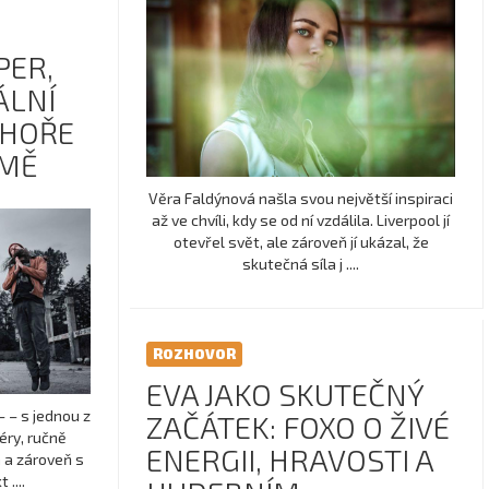
PER,
ÁLNÍ
 HOŘE
RMĚ
Věra Faldýnová našla svou největší inspiraci
až ve chvíli, kdy se od ní vzdálila. Liverpool jí
otevřel svět, ale zároveň jí ukázal, že
skutečná síla j ....
ROZHOVOR
EVA JAKO SKUTEČNÝ
– – s jednou z
ZAČÁTEK: FOXO O ŽIVÉ
éry, ručně
ENERGII, HRAVOSTI A
 a zároveň s
....