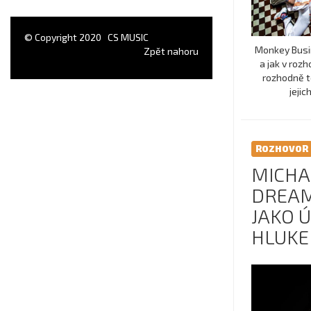
© Copyright 2020
CS MUSIC
Monkey Busin
Zpět nahoru
a jak v roz
rozhodně t
jejic
ROZHOVOR
MICHA
DREAM
JAKO 
HLUKE