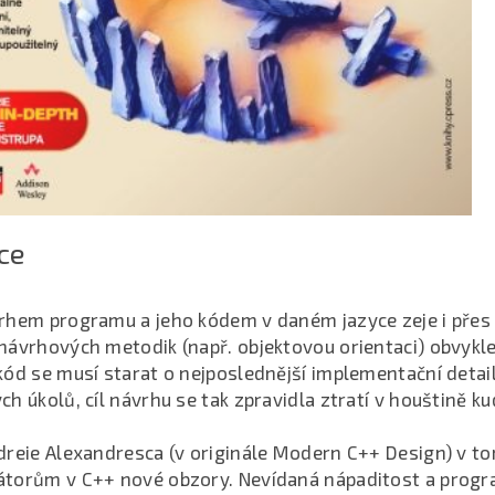
ce
rhem programu a jeho kódem v daném jazyce zeje i přes
návrhových metodik (např. objektovou orientaci) obvykle
kód se musí starat o nejposlednější implementační detai
h úkolů, cíl návrhu se tak zpravidla ztratí v houštině ku
dreie Alexandresca (v originále Modern C++ Design) v t
torům v C++ nové obzory. Nevídaná nápaditost a prog