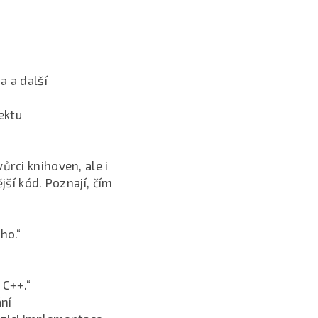
a a další
ektu
ůrci knihoven, ale i
jší kód. Poznají, čím
ho.“
 C++.“
ání