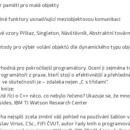
r paměti pro malé objekty
ěné funktory usnadňující meziobjektovou komunikaci
é vzory Příkaz, Singleton, Návštěvník, Abstraktní továrn
etody pro výběr volání objektů dle dynamického typu obj
vhodná pro pokročilejší programátory. Ocení ji zejména tv
rogramátoři z praxe, kteří stojí o efektivnější a přehledně
 ve skutečnosti je – zdaleka nejen „C s třídami“.
 knize:
ště říci o C++ něco, co nebylo řečeno? Ukazuje se, že mno
ssides, IBM TJ Watson Research Center
iha nejspíš zcela změní váš pohled na používání šablon v
slav Virius, CSc., FJFI ČVUT, autor řady knih o programov