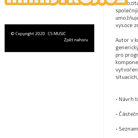
virtuozi
společný
umožňuje
vysoce z
© Copyright 2020
CS MUSIC
Autor v k
Zpět nahoru
generick
pro progr
komponen
vytvořený
situacíc
• Návrh t
• Částečn
• Seznamy