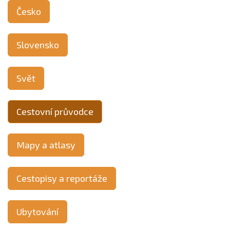
Česko
Slovensko
Svět
Cestovní průvodce
Mapy a atlasy
Cestopisy a reportáže
Ubytování